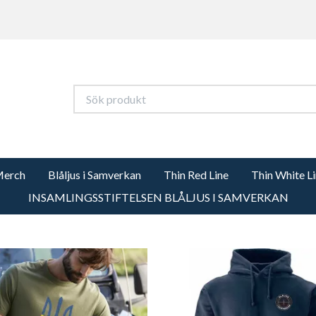
Merch
Blåljus i Samverkan
Thin Red Line
Thin White L
INSAMLINGSSTIFTELSEN BLÅLJUS I SAMVERKAN